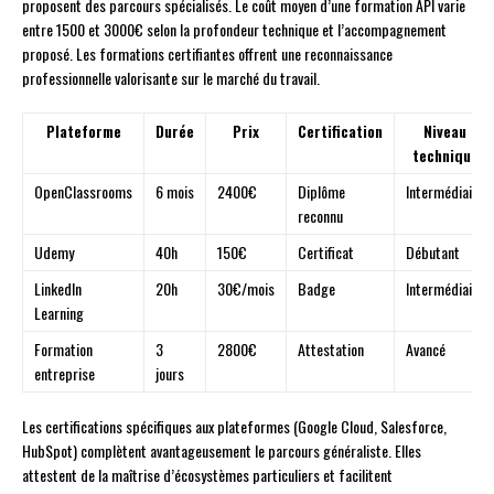
proposent des parcours spécialisés. Le coût moyen d’une formation API varie
entre 1500 et 3000€ selon la profondeur technique et l’accompagnement
proposé. Les formations certifiantes offrent une reconnaissance
professionnelle valorisante sur le marché du travail.
Plateforme
Durée
Prix
Certification
Niveau
technique
OpenClassrooms
6 mois
2400€
Diplôme
Intermédiaire
reconnu
Udemy
40h
150€
Certificat
Débutant
LinkedIn
20h
30€/mois
Badge
Intermédiaire
Learning
Formation
3
2800€
Attestation
Avancé
entreprise
jours
Les certifications spécifiques aux plateformes (Google Cloud, Salesforce,
HubSpot) complètent avantageusement le parcours généraliste. Elles
attestent de la maîtrise d’écosystèmes particuliers et facilitent